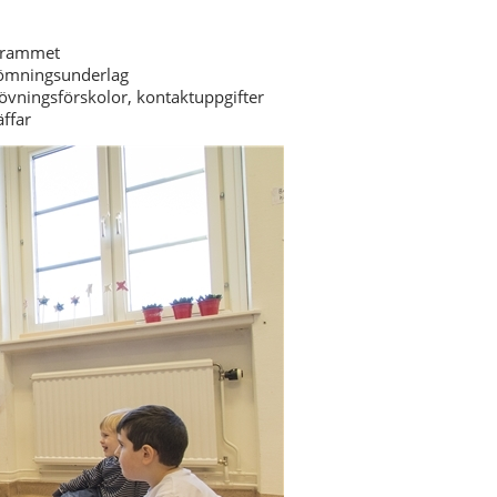
ogrammet
edömningsunderlag
 övningsförskolor, kontaktuppgifter
äffar