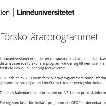
alen
Förskollärarprogrammet
Linnéuniversitetet erbjuder en campusbaserad och en distansbaser
distansbaserade förskollärarprogram vänder sig till dem som har 
förskola och vill bli behörig förskollärare.
Huvuddelen av VFU inom förskollärarprogrammets campusförlagd
genomföras vid någon av Linnéuniversitetets övningsförskolor.
Ta del av kalendarium, information om VFU samt praktisk inform
För dig som läser förskollärarprogrammet LGFOP är det enbart