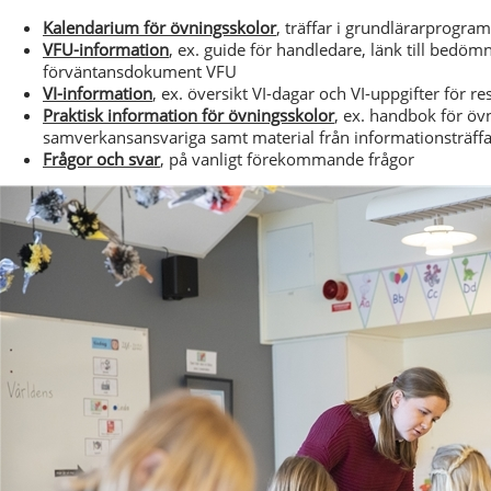
Kalendarium för övningsskolor
, träffar i grundlärarprogra
VFU-information
, ex. guide för handledare, länk till bedö
förväntansdokument VFU
VI-information
, ex. översikt VI-dagar och VI-uppgifter för re
Praktisk information för övningsskolor
, ex. handbok för övn
samverkansansvariga samt material från informationsträffa
Frågor och svar
, på vanligt förekommande frågor