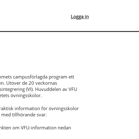
Logga in
ammets campusförlagda program ett
eten. Utöver de 20 veckornas
integrering (VI). Huvuddelen av VFU
etets övningsskolor.
aktisk information för övningsskolor
med tillhörande svar.
unkten om VFU-information nedan