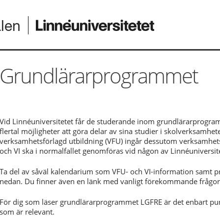
alen
Grundlärarprogrammet
Vid Linnéuniversitetet får de studerande inom grundlärarprogr
flertal möjligheter att göra delar av sina studier i skolverksamh
verksamhetsförlagd utbildning (VFU) ingår dessutom verksamhets
och VI ska i normalfallet genomföras vid någon av Linnéuniversit
Ta del av såväl kalendarium som VFU- och VI-information samt pr
nedan. Du finner även en länk med vanligt förekommande frågor 
För dig som läser grundlärarprogrammet LGFRE är det enbart p
som är relevant.